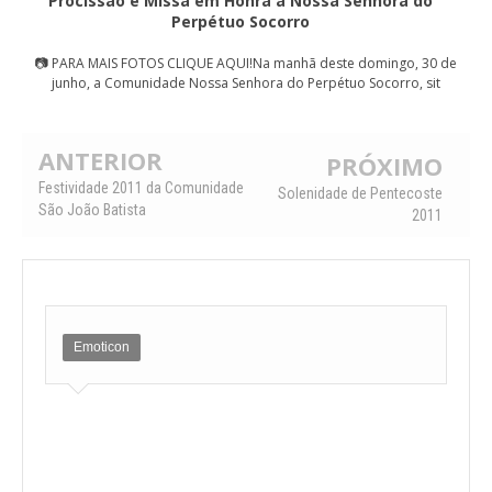
Procissão e Missa em Honra à Nossa Senhora do
Perpétuo Socorro
📷 PARA MAIS FOTOS CLIQUE AQUI!Na manhã deste domingo, 30 de
junho, a Comunidade Nossa Senhora do Perpétuo Socorro, sit
ANTERIOR
PRÓXIMO
Festividade 2011 da Comunidade
Solenidade de Pentecoste
São João Batista
2011
Emoticon