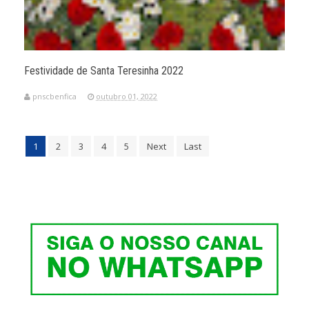
Festividade de Santa Teresinha 2022
pnscbenfica
outubro 01, 2022
1
2
3
4
5
Next
Last