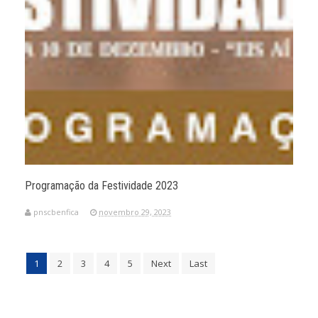
Programação da Festividade 2023
pnscbenfica
novembro 29, 2023
1
2
3
4
5
Next
Last