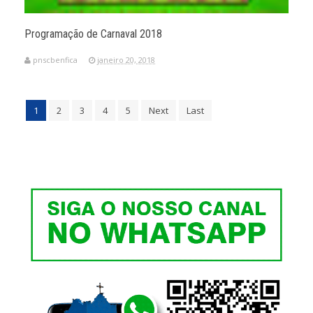
Programação de Carnaval 2018
pnscbenfica
janeiro 20, 2018
1
2
3
4
5
Next
Last