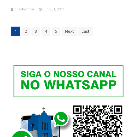
pnscbenfica
julho 01, 2011
1
2
3
4
5
Next
Last