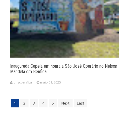
Inaugurada Capela em honra a São José Operário no Nelson
Mandela em Benfica
pnscbenfica
maio 01, 2025
1
2
3
4
5
Next
Last