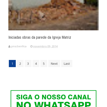
Iniciadas obras da parede da Igreja Matriz
pnscbenfica
novembro 09, 2014
1
2
3
4
5
Next
Last