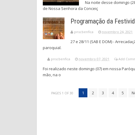
Na noite desse domingo (28
de Nossa Senhora da Conceiç
Programação da Festivi
pnscbenfica
novembro 24, 2021
27 e 28/11 (SAB E DOM) - Arrecadaç
paroquial.
pnscbenfica
novembro 07, 2021
Add Com
Foi realizado neste domingo (07) em nossa Paróq
mão, na o
1
2
3
4
5
N
PAGES 1 OF 30