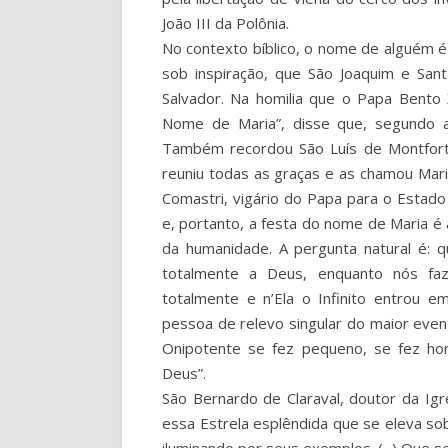
João III da Polônia.
No contexto bíblico, o nome de alguém é 
sob inspiração, que São Joaquim e Sa
Salvador. Na homilia que o Papa Bento 
Nome de Maria”, disse que, segundo a 
Também recordou São Luís de Montfort:
reuniu todas as graças e as chamou Maria
Comastri, vigário do Papa para o Estado
e, portanto, a festa do nome de Maria é 
da humanidade. A pergunta natural é: 
totalmente a Deus, enquanto nós faz
totalmente e n’Ela o Infinito entrou e
pessoa de relevo singular do maior eve
Onipotente se fez pequeno, se fez h
Deus”.
São Bernardo de Claraval, doutor da Igr
essa Estrela esplêndida que se eleva sob
iluminando por seus exemplos. (...) Que 