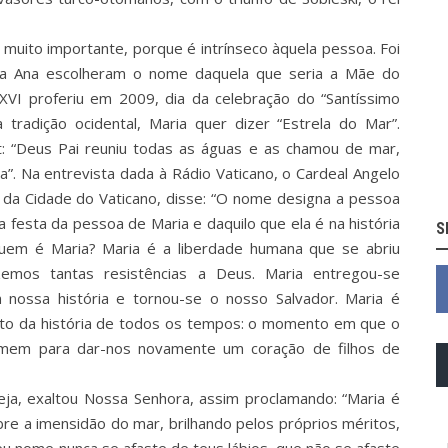
muito importante, porque é intrínseco àquela pessoa. Foi
nta Ana escolheram o nome daquela que seria a Mãe do
XVI proferiu em 2009, dia da celebração do “Santíssimo
tradição ocidental, Maria quer dizer “Estrela do Mar”.
 “Deus Pai reuniu todas as águas e as chamou de mar,
”. Na entrevista dada à Rádio Vaticano, o Cardeal Angelo
 da Cidade do Vaticano, disse: “O nome designa a pessoa
a festa da pessoa de Maria e daquilo que ela é na história
S
quem é Maria? Maria é a liberdade humana que se abriu
emos tantas resistências a Deus. Maria entregou-se
m nossa história e tornou-se o nosso Salvador. Maria é
nto da história de todos os tempos: o momento em que o
omem para dar-nos novamente um coração de filhos de
eja, exaltou Nossa Senhora, assim proclamando: “Maria é
re a imensidão do mar, brilhando pelos próprios méritos,
seu nome nunca se afaste de teus lábios, que não se afaste