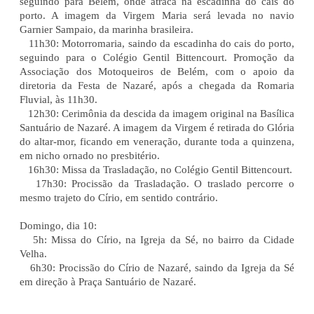
seguindo para Belém, onde atraca na escadinha do cais do
porto. A imagem da Virgem Maria será levada no navio
Garnier Sampaio, da marinha brasileira.
11h30: Motorromaria, saindo da escadinha do cais do porto,
seguindo para o Colégio Gentil Bittencourt. Promoção da
Associação dos Motoqueiros de Belém, com o apoio da
diretoria da Festa de Nazaré, após a chegada da Romaria
Fluvial, às 11h30.
12h30: Cerimônia da descida da imagem original na Basílica
Santuário de Nazaré. A imagem da Virgem é retirada do Glória
do altar-mor, ficando em veneração, durante toda a quinzena,
em nicho ornado no presbitério.
16h30: Missa da Trasladação, no Colégio Gentil Bittencourt.
17h30: Procissão da Trasladação. O traslado percorre o
mesmo trajeto do Círio, em sentido contrário.
Domingo, dia 10:
5h: Missa do Círio, na Igreja da Sé, no bairro da Cidade
Velha.
6h30: Procissão do Círio de Nazaré, saindo da Igreja da Sé
em direção à Praça Santuário de Nazaré.