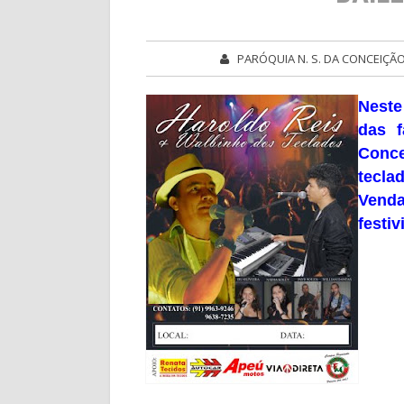
PARÓQUIA N. S. DA CONCEIÇÃ
Neste
das f
Conc
tecla
Venda
festiv