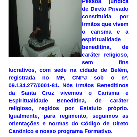
Pessoa jurídica
de Direto Privado
constituída por
irmãos que vivem
o carisma e a
espiritualidade
beneditina, de
caráter religioso,
sem fins
lucrativos, com sede na cidade de Belém,
registrada no MF, CNPJ sob o nº.
09.134.277/0001-81. Nós Irmãos Beneditinos
da Santa Cruz vivemos o Carisma e
Espiritualidade Beneditina, de caráter
religioso, regidos por Estatuto próprio.
Igualmente, para regimento, seguimos as
orientações e normas do Código de Direto
Canônico e nosso programa Formativo.