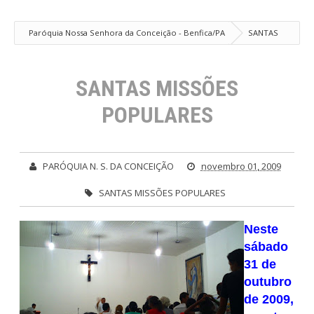
Paróquia Nossa Senhora da Conceição - Benfica/PA
SANTAS
MISSÕES POPULARES
SANTAS MISSÕES
POPULARES
PARÓQUIA N. S. DA CONCEIÇÃO
novembro 01, 2009
SANTAS MISSÕES POPULARES
Neste
sábado
31 de
outubro
de 2009,