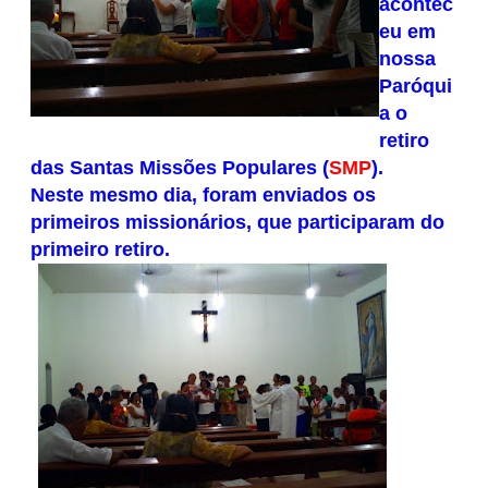
acontec
eu em
nossa
Paróqui
a o
retiro
das Santas Missões Populares (
SMP
).
Neste mesmo dia, foram enviados os
primeiros missionários, que participaram do
primeiro retiro.