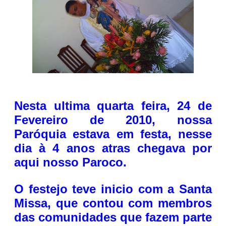
Nesta ultima quarta feira, 24 de
Fevereiro de 2010, nossa
Paróquia estava em festa, nesse
dia à 4 anos atras chegava por
aqui nosso Paroco.
O festejo teve inicio com a Santa
Missa, que contou com membros
das comunidades que fazem parte