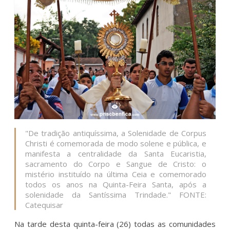
"De tradição antiquíssima, a Solenidade de Corpus
Christi é comemorada de modo solene e pública, e
manifesta a centralidade da Santa Eucaristia,
sacramento do Corpo e Sangue de Cristo: o
mistério instituído na última Ceia e comemorado
todos os anos na Quinta-Feira Santa, após a
solenidade da Santíssima Trindade." FONTE:
Catequisar
Na tarde desta quinta-feira (26) todas as comunidades