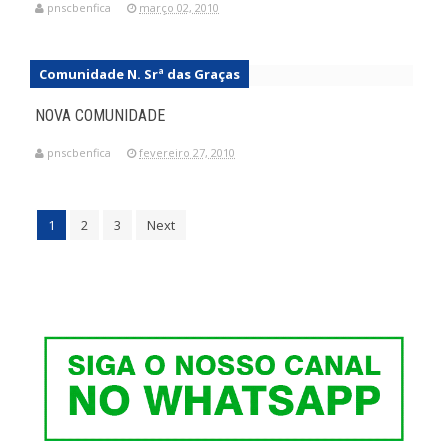
pnscbenfica
março 02, 2010
Comunidade N. Srª das Graças
NOVA COMUNIDADE
pnscbenfica
fevereiro 27, 2010
1
2
3
Next